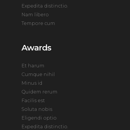
Expedita distinctio.
Nam libero
Tempore cum
Awards
Et harum
Cumque nihil
Minus id
Quidem rerum
Facilis est
Soluta nobis
Eligendi optio
Expedita distinctio.