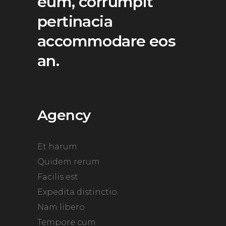
eum, corrumpit
pertinacia
accommodare eos
an.
Agency
Et harum
Quidem rerum
Facilis est
Expedita distinctio.
Nam libero
Tempore cum