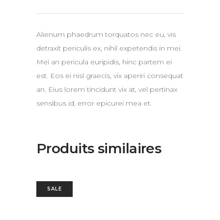
Alienum phaedrum torquatos nec eu, vis
detraxit periculis ex, nihil expetendis in mei.
Mei an pericula euripidis, hinc partem ei
est. Eos ei nisl graecis, vix aperiri consequat
an. Eius lorem tincidunt vix at, vel pertinax
sensibus id, error epicurei mea et.
Produits similaires
SALE