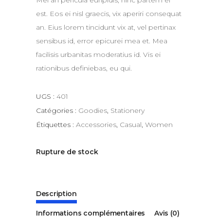
Mei an pericula euripidis, hinc partem ei
est. Eos ei nisl graecis, vix aperiri consequat
an. Eius lorem tincidunt vix at, vel pertinax
sensibus id, error epicurei mea et. Mea
facilisis urbanitas moderatius id. Vis ei
rationibus definiebas, eu qui.
UGS :
401
Catégories :
Goodies
,
Stationery
Étiquettes :
Accessories
,
Casual
,
Women
Rupture de stock
Description
Informations complémentaires
Avis (0)